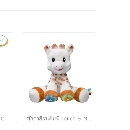
ผ้ากัดน่ากอดโซฟี Puppet Comforter
ตุ๊กตายีราฟโซฟี Touch & Music - Sophie la girafe