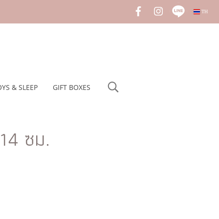
TH
OYS & SLEEP
GIFT BOXES
 14 ซม.