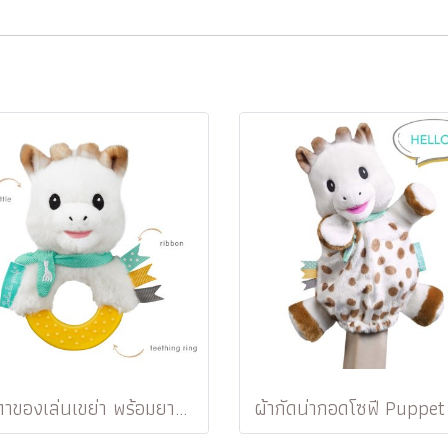
ตุ๊กตาของเล่นเขย่า พร้อมยางกัด Plush rattle to chew