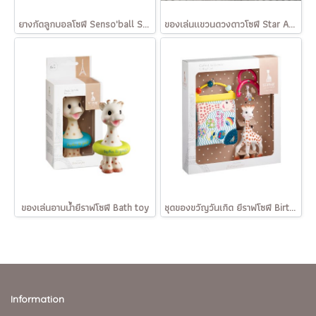
ยางกัดลูกบอลโซฟี Senso'ball So'Pure
ของเล่นแขวนดวงดาวโซฟี Star Activities Plush - Sophie la girafe®
ของเล่นอาบน้ำยีราฟโซฟี Bath toy
ชุดของขวัญวันเกิด ยีราฟโซฟี Birth gift set
Information