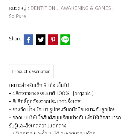
หมวดหมู่ :
DENTITION
,
AWAKENING & GAMES
,
So'Pure
Share
Product description
เหมาะสำหรับเด็ก 3 เดือนขึ้นไป
- ผลิตจากยางธรรมชาติ 100% (organic )
- ลิขสิทธิ์ถูกต้องจากประเทศฝรั่งเศส
- ยางกัด น้ำหนักเบา รูปทรงจับถนัดมือเหมาะกับลูกน้อย
- ออกแบบให้เนื้อสัมผัสนูนเรียบต่างกับเพื่อให้เด็กสามารถ
รับรู้และสังเกตความแตกต่าง
- บริเวณจุด และริ้ว 3 มิติ จะช่วยนวดเหงือก