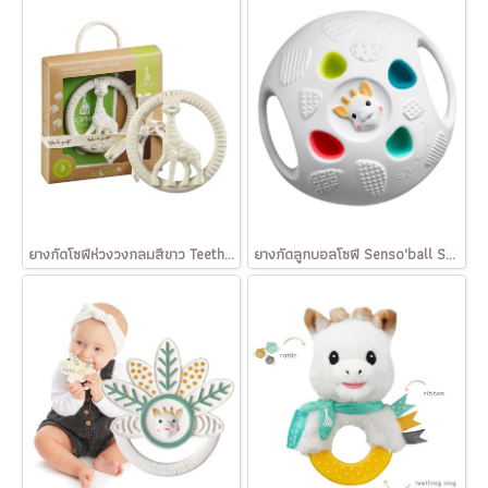
ยางกัดโซฟีห่วงวงกลมสีขาว Teething rings circle So'Pure
ยางกัดลูกบอลโซฟี Senso'ball So'Pure